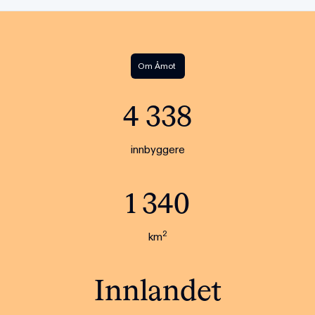
Om
Åmot
4 338
innbyggere
1 340
2
km
Innlandet