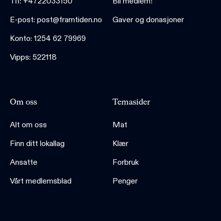
Tlf: +4722033150
Bli medlem!
E-post: post@framtiden.no
Gaver og donasjoner
Konto: 1254 62 79969
Vipps: 522118
Om oss
Temasider
Alt om oss
Mat
Finn ditt lokallag
Klær
Ansatte
Forbruk
Vårt medlemsblad
Penger