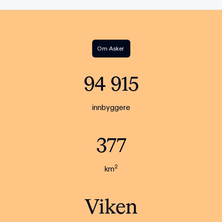
Om
Asker
94 915
innbyggere
377
2
km
Viken